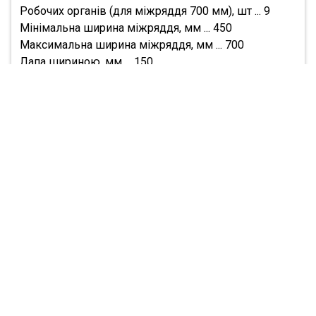
Робочих органів (для міжряддя 700 мм), шт ... 9
Мінімальна ширина міжряддя, мм ... 450
Максимальна ширина міжряддя, мм ... 700
Лапа шириною, мм ... 150
Транспортна швидкість, км / год ... 20
Маса агрегату, кг ... 1550
Потужність трактора, не менше к.с. ... 90
Тип ... навісний
Обслуговуючий персонал, чол ... 1
ДОДАТКОВЕ ОСНАЩЕННЯ:
система внесення рідких і сухих добрив;
допоміжні щитки, що захищають листя рослин від
пошкодження або засипання грунтом;
пальчикові поліуретанові колеса;
граблини;
різні комбінації лап.