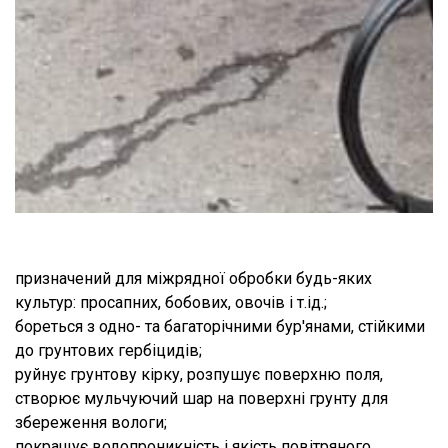
призначений для міжрядної обробки будь-яких
культур: просапних, бобових, овочів і т.ід.;
бореться з одно- та багаторічними бур'янами, стійкими
до грунтових гербіцидів;
руйнує грунтову кірку, розпушує поверхню поля,
створює мульчуючий шар на поверхні грунту для
збереження вологи;
покращує водопроникність і якість повітряного