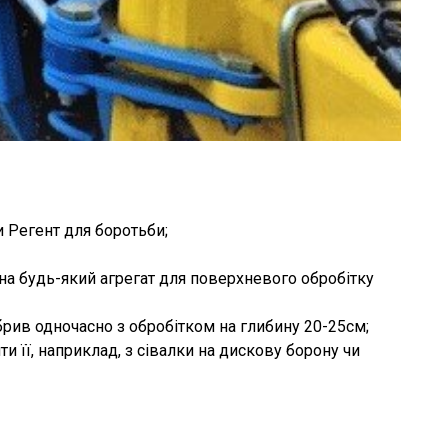
и Регент для боротьби;
на будь-який агрегат для поверхневого обробітку
рив одночасно з обробітком на глибину 20-25см;
и її, наприклад, з сівалки на дискову борону чи