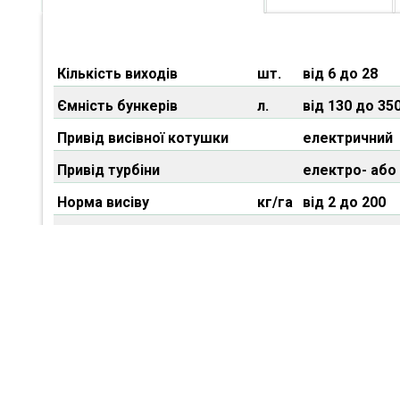
Кількість виходів
шт.
від 6 до 28
Ємність бункерів
л.
від 130 до 35
Привід висівної котушки
електричний
Привід турбіни
електро- або 
Норма висіву
кг/га
від 2 до 200
Блок контролю
SEEDER - вста
Датчики
Швидкості, п
Ворушилка на дні бункеру
Стандарт
Герметична кришка
Стандарт
Котушки
Пластикові а