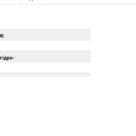
00
гідро-
новлюється в кабіні
ідйому-опускання,
обертів котушки
бо металеві в залежності від норм