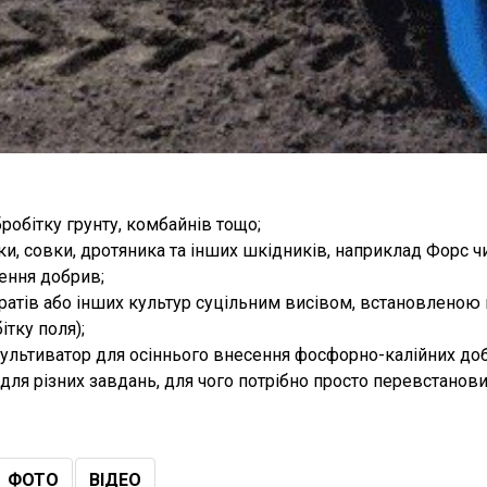
робітку грунту, комбайнів тощо;
ки, совки, дротяника та інших шкідників, наприклад Форс ч
ення добрив;
ратів або інших культур суцільним висівом, встановленою 
ітку поля);
льтиватор для осіннього внесення фосфорно-калійних доб
ля різних завдань, для чого потрібно просто перевстановит
ФОТО
ВІДЕО