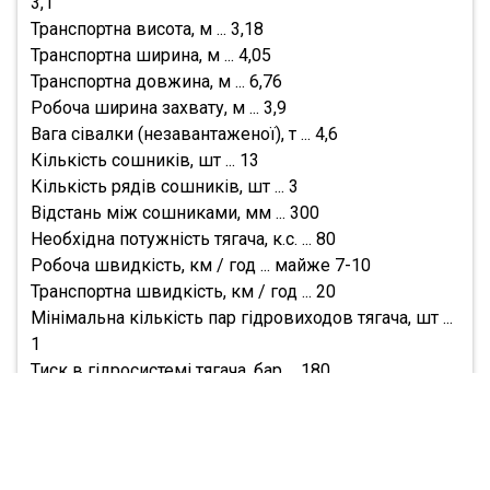
3,1
Транспортна висота, м ... 3,18
Транспортна ширина, м ... 4,05
Транспортна довжина, м ... 6,76
Робоча ширина захвату, м ... 3,9
Вага сівалки (незавантаженої), т ... 4,6
Кількість сошників, шт ... 13
Кількість рядів сошників, шт ... 3
Відстань між сошниками, мм ... 300
Необхідна потужність тягача, к.с. ... 80
Робоча швидкість, км / год ... майже 7-10
Транспортна швидкість, км / год ... 20
Мінімальна кількість пар гідровиходов тягача, шт ...
1
Тиск в гідросистемі тягача, бар ... 180
Ємність бункера 60/40: 1500
Насіння, л ... 850
Добрива, л ... 650
Норма внесення: